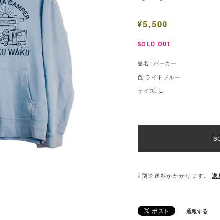
¥5,500
SOLD OUT
品名: パーカー
色:ライトブルー
サイズ: L
S
※別途送料がかかります。
送
通報する